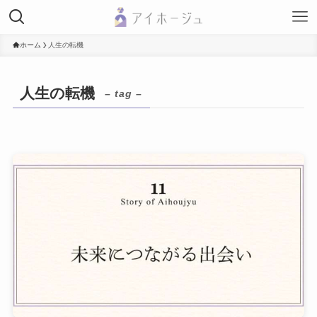
ホーム
人生の転機
人生の転機
– tag –