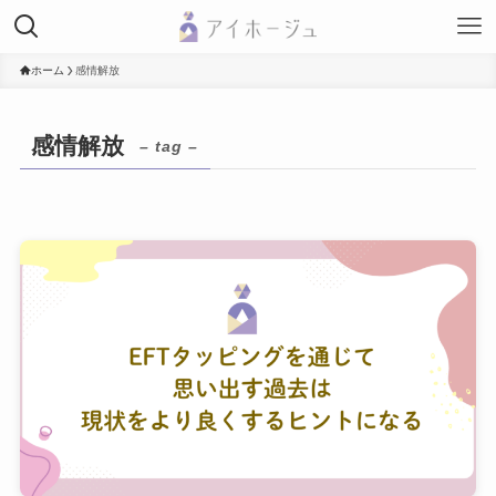
ホーム
感情解放
感情解放
– tag –